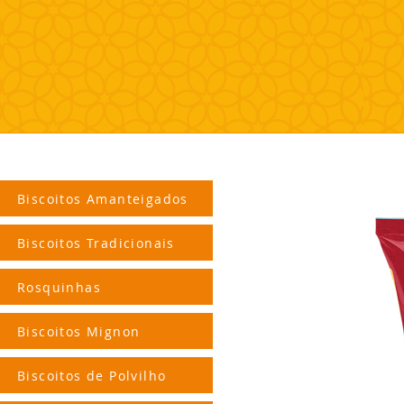
Biscoitos Amanteigados
Biscoitos Tradicionais
Rosquinhas
Biscoitos Mignon
Biscoitos de Polvilho