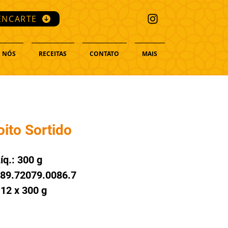
ENCARTE
 NÓS
RECEITAS
CONTATO
MAIS
oito Sortido
íq.: 300 g
789.72079.0086.7
 12 x 300 g