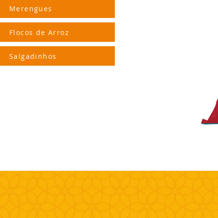
Merengues
Flocos de Arroz
Salgadinhos