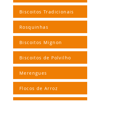
Biscoitos Tradicionais
Rosquinhas
Biscoitos Mignon
Biscoitos de Polvilho
Merengues
Flocos de Arroz
Salgadinhos
+55 (51)
3562.1667
(Fábrica / Escritório
)