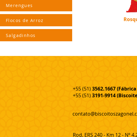
Merengues
Rosqu
Flocos de Arroz
Salgadinhos
+55 (51)
3562.1667 (Fábrica 
+55 (51)
3191-9914 (Biscoite
contato@biscoitoszagonel.
Rod. ERS 240 - Km 12 - Nº 4.