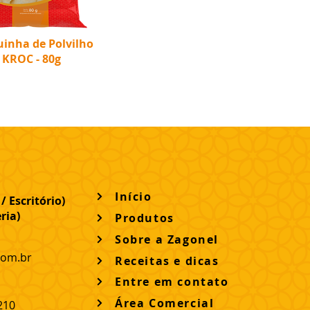
inha de Polvilho
KROC - 80g
Início
/ Escritório
)
ria)
Produtos
Sobre a Zagonel
com.br
Receitas e dicas
Entre em contato
Área Comercial
210