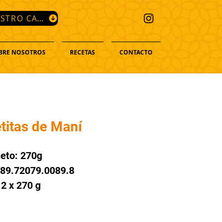
DESCARGA NUESTRO CATÁLOGO
BRE NOSOTROS
RECETAS
CONTACTO
titas
de Maní
eto: 270g
789.72079.0089.8
12 x 270 g