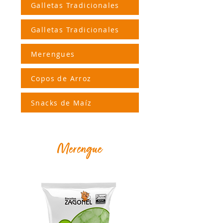
Galletas Tradicionales
Galletas Tradicionales
Merengues
Copos de Arroz
Snacks de Maíz
Merengue