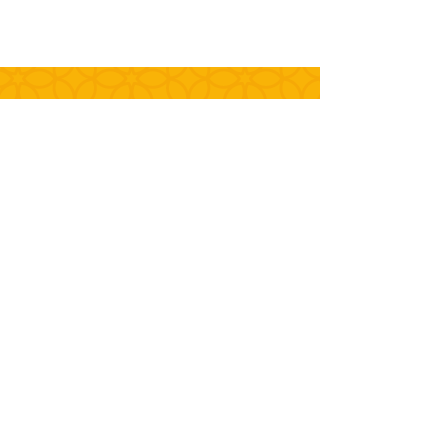
+55 (51)
3562.1667
(Fábrica / Escritório
)
+55 (51)
3191-9914
(Biscoiteria)
contato@biscoitoszagonel.com.br
Rod. ERS 240 - Km 12 - Nº 4.210
Centro - Portão - RS